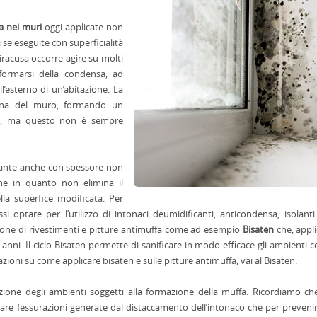
a nei muri
oggi applicate non
i se eseguite con superficialità
iracusa occorre agire su molti
l formarsi della condensa, ad
’esterno di un’abitazione. La
terna del muro, formando un
tri, ma questo non è sempre
olante anche con spessore non
ne in quanto non elimina il
lla superfice modificata. Per
i optare per l’utilizzo di intonaci deumidificanti, anticondensa, isolanti 
azione di rivestimenti e pitture antimuffa come ad esempio
Bisaten
che, appli
anni. Il ciclo Bisaten permette di sanificare in modo efficace gli ambienti 
ioni su come applicare bisaten e sulle pitture antimuffa, vai al
Bisaten
.
ione degli ambienti soggetti alla formazione della muffa. Ricordiamo che
are fessurazioni generate dal distaccamento dell’intonaco che per preveni