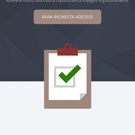
Riceverai subito una nostra risposta senza impegno e gratuitamente.
INVIA RICHIESTA ADESSO!