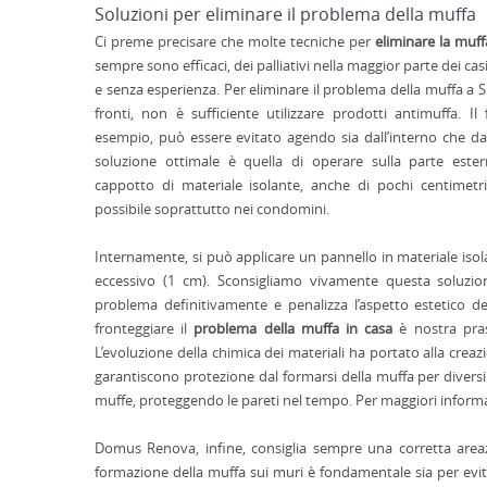
Soluzioni per eliminare il problema della muffa
Ci preme precisare che molte tecniche per
eliminare la muff
sempre sono efficaci, dei palliativi nella maggior parte dei cas
e senza esperienza. Per eliminare il problema della muffa a S
fronti, non è sufficiente utilizzare prodotti antimuffa. I
esempio, può essere evitato agendo sia dall’interno che dall
soluzione ottimale è quella di operare sulla parte es
cappotto di materiale isolante, anche di pochi centime
possibile soprattutto nei condomini.
Internamente, si può applicare un pannello in materiale is
eccessivo (1 cm). Sconsigliamo vivamente questa soluzio
problema definitivamente e penalizza l’aspetto estetico de
fronteggiare il
problema della muffa in casa
è nostra prass
L’evoluzione della chimica dei materiali ha portato alla cre
garantiscono protezione dal formarsi della muffa per diversi 
muffe, proteggendo le pareti nel tempo. Per maggiori informaz
Domus Renova, infine, consiglia sempre una corretta areaz
formazione della muffa sui muri è fondamentale sia per evit