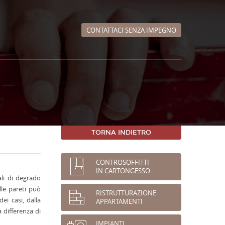
CONTATTACI SENZA IMPEGNO
TORNA INDIETRO
CONTROSOFFITTI
IN CARTONGESSO
li di degrado
lle pareti può
RISTRUTTURAZIONE
ei casi, dalla
APPARTAMENTI
 differenza di
IMPIANTI