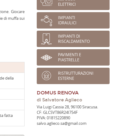
ELETTRICI
zione. Giocare
IMPIANTI
e di muffa sui
IDRAULICI
IMPIANTI DI
RISCALDAMENTO
PAVIMENTI E
PIASTRELLE
RISTRUTTURAZIONI
de della
ESTERNE
DOMUS RENOVA
di Salvatore Aglieco
Via Luigi Cassia 28, 96100 Siracusa.
CF: GLCSVT86R24I754F
ta fatta
PIVA: 01815220890
salvo.aglieco.sa@gmail.com