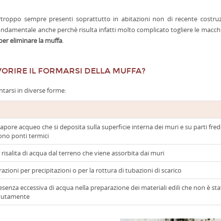
rtroppo sempre presenti soprattutto in abitazioni non di recente costru
ondamentale anche perchè risulta infatti molto complicato togliere le macchi
er eliminare la muffa
.
VORIRE IL FORMARSI DELLA MUFFA?
ntarsi in diverse forme:
apore acqueo che si deposita sulla superficie interna dei muri e su parti fred
sono ponti termici
 risalita di acqua dal terreno che viene assorbita dai muri
razioni per precipitazioni o per la rottura di tubazioni di scarico
esenza eccessiva di acqua nella preparazione dei materiali edili che non è sta
vutamente