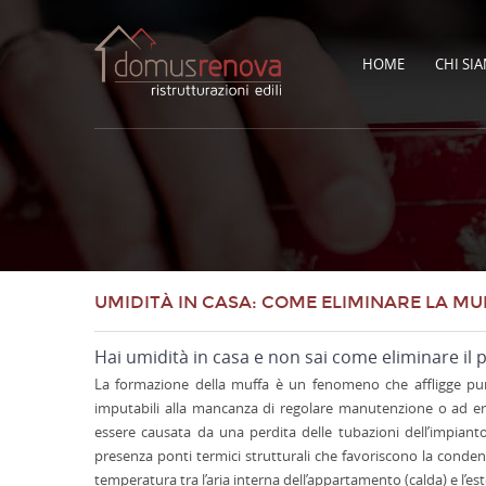
HOME
CHI SI
UMIDITÀ IN CASA: COME ELIMINARE LA MU
Hai umidità in casa e non sai come eliminare il
La formazione della muffa è un fenomeno che affligge purt
imputabili alla mancanza di regolare manutenzione o ad err
essere causata da una perdita delle tubazioni dell’impiant
presenza ponti termici strutturali che favoriscono la condens
temperatura tra l’aria interna dell’appartamento (calda) e l’est