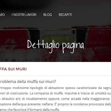
AMO
I NOSTRI LAVORI
BLOG
RECAPITI
Dettaglio pagina
FFA SUI MURI
 problema della muffa sui muri?
roppo moltissime tipologie di abitazione spesso caratterizzate da segna
ori di costruzione. La comparsa di muffe, macchie e tracce di umidità su
o idraulico e/o di riscaldamento oppure, come accade nella maggioranza d
azione dell’acqua presente nell’aria. E’ proprio la condensa provocata dalla
erno che favorisce il formarsi della muffa.