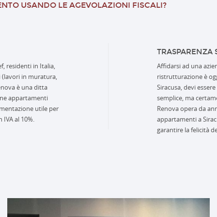
NTO USANDO LE AGEVOLAZIONI FISCALI?
TRASPARENZA 
, residenti in Italia,
Affidarsi ad una azi
 (lavori in muratura,
ristrutturazione è ogg
enova è una ditta
Siracusa, devi esser
zione appartamenti
semplice, ma certamen
cumentazione utile per
Renova opera da anni n
on IVA al 10%.
appartamenti a Sirac
garantire la felicità de