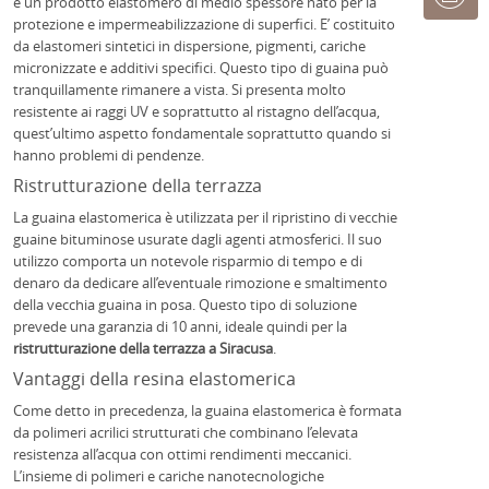
è un prodotto elastomero di medio spessore nato per la
protezione e impermeabilizzazione di superfici. E’ costituito
da elastomeri sintetici in dispersione, pigmenti, cariche
micronizzate e additivi specifici. Questo tipo di guaina può
tranquillamente rimanere a vista. Si presenta molto
resistente ai raggi UV e soprattutto al ristagno dell’acqua,
quest’ultimo aspetto fondamentale soprattutto quando si
hanno problemi di pendenze.
Ristrutturazione della terrazza
La guaina elastomerica è utilizzata per il ripristino di vecchie
guaine bituminose usurate dagli agenti atmosferici. Il suo
utilizzo comporta un notevole risparmio di tempo e di
denaro da dedicare all’eventuale rimozione e smaltimento
della vecchia guaina in posa. Questo tipo di soluzione
prevede una garanzia di 10 anni, ideale quindi per la
ristrutturazione della terrazza a Siracusa
.
Vantaggi della resina elastomerica
Come detto in precedenza, la guaina elastomerica è formata
da polimeri acrilici strutturati che combinano l’elevata
resistenza all’acqua con ottimi rendimenti meccanici.
L’insieme di polimeri e cariche nanotecnologiche